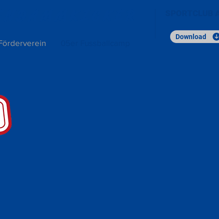
NENDAMMKICKER
SPORTCLUB 
Download
Förderverein
05er Fussballcamp