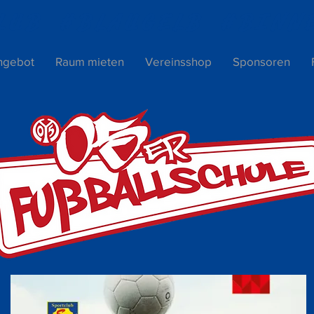
LUB #BLAUGELB #BIN
ngebot
Raum mieten
Vereinsshop
Sponsoren